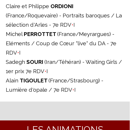
Claire et Philippe
ORDIONI
(France/Roquevaire) - Portraits baroques / La
sélection d'Arles - 7e RDV
•
I
Michel
PERROTTET
(France/Meyrargues) -
Eléments / Coup de Cœur "live" du DA - 7e
RDV
•
I
Sadegh
SOURI
(Iran/Téhéran) - Waiting Girls /
1er prix 7e RDV
•
I
Alain
TIGOULET
(France/Strasbourg) -
Lumière d'opale / 7e RDV
•
I
LES ANIMATIONS