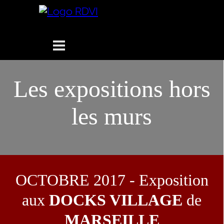
Aller au contenu
Sauter le menu
Les expositions hors
les murs
OCTOBRE 2017 - Exposition
aux
DOCKS VILLAGE
de
MARSEILLE