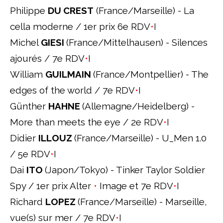
Philippe
DU CREST
(France/Marseille) - La
cella moderne / 1er prix 6e RDV
•
I
Michel
GIESI
(France/Mittelhausen) - Silences
ajourés / 7e RDV
•
I
William
GUILMAIN
(France/Montpellier) - The
edges of the world / 7e RDV
•
I
Günther
HAHNE
(Allemagne/Heidelberg) -
More than meets the eye / 2e RDV
•
I
Didier
ILLOUZ
(France/Marseille) - U_Men 1.0
/ 5e RDV
•
I
Dai
ITO
(Japon/Tokyo) - Tinker Taylor Soldier
Spy / 1er prix Alter
•
Image et 7e RDV
•
I
Richard
LOPEZ
(France/Marseille) - Marseille,
vue(s) sur mer / 7e RDV
•
I