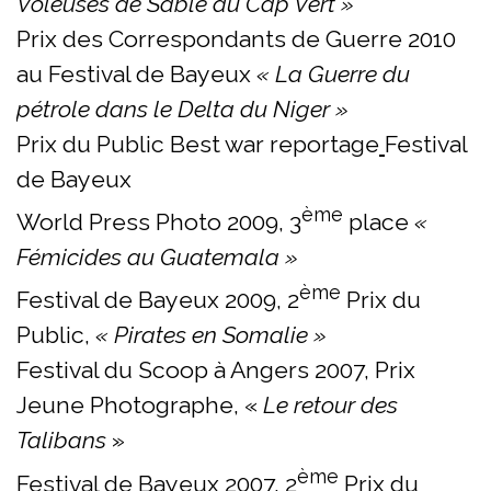
Voleuses de Sable au Cap Vert »
Prix des Correspondants de Guerre 2010
au Festival de Bayeux
« La Guerre du
pétrole dans le Delta du Niger »
Prix du Public Best war reportage
Festival
de Bayeux
ème
World Press Photo 2009, 3
place
«
Fémicides au Guatemala »
ème
Festival de Bayeux 2009, 2
Prix du
Public,
« Pirates en Somalie »
Festival du Scoop à Angers 2007, Prix
Jeune Photographe, «
Le retour des
Talibans
»
ème
Festival de Bayeux 2007, 2
Prix du