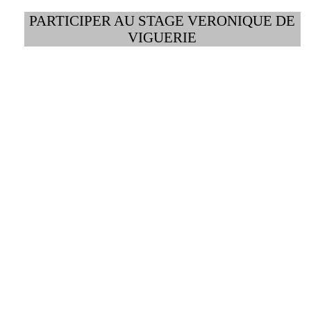
PARTICIPER AU STAGE VERONIQUE DE
VIGUERIE
RENCONTRE AVEC
VERONIQUE DE
VIGUERIE
Un moment exceptionnel
à ne pas manquer.