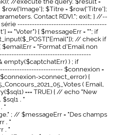
k)); //execute the query. $result =
row['Image']; $Titre = $row['Titre'];
rameters. Contact RDVI."; exit; } //--
série -------------------------------------
it'] == "Voter") { $messageErr = ""; if
st_input($_POST["Email"]); // check if
{ $emailErr = "Format d'Email non
-------------------------------------
empty($captchatErr) ) ; if
------------------------ $connexion =
$connexion->connect_error) {
 X5_Concours_2021_05_Votes ( Email,
ry($sql1) === TRUE) { // echo "New
 $sql1 . "
. "
mage." ; // $messageErr = "Des champs
 . "
 . "