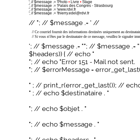
'; // $message .= 'Photo
•
Livre
•
Stage
'; // $message .= 'Palais des Congrès - Strasbourg
'; // $message .= 'www.rdvi.fr
'; // $message .= 'thierry.edel@rdvi.fr
// "; // $message .= ' //
// Ce courriel fournit des informations destinées uniquement au destinata
// Si vous n\'êtes par le destinataire de ce message, veuillez le signaler imm
'; // $message .= ""; // $message .= 
$headers)) { // echo "
"; // echo "Error 151 - Mail not sent.
"; // $errorMessage = error_get_last
" ; // print_r(error_get_last()); // ech
" ; // echo $destinataire . "
"; // echo $objet . "
"; // echo $message . "
"; // echo $headers . "