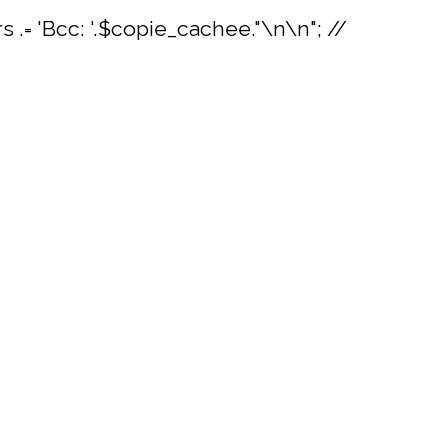
rs .= 'Bcc: '.$copie_cachee."\n\n"; //