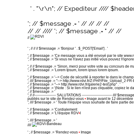
' . "\r\n"; // Expediteur //// $heade
'; // $message .= ' // // // //
// // //// '; // $message .= " // //
//
' ; // // // $message .= 'Bonjour ' . $_POST['Email'] . '
'; // $message .= 'Ce message vous a été envoyé par le site www.rd
'; // $message .= 'Si vous ne l\'avez pas initié vous pouvez l\'ignorer
'; // // $message .= 'Sinon, merci pour votre vote au concours d
'; // $message .= 'Lorem Ipsum, lorem ipsus lorem ipsum.
'; // $message .= '--> Code de sécurité à reporter le dans le champ "
'; //// $message .= "--> http://www.rdvi.fr/Z-PHP/File_Upload_2-FR-
'; // $message .= "--> http://www.rdvi.fr/galerie2-test.php" . '
'; // $message .= '(Note : Si le lien n\'est pas cliquable, copiez le 
'; // $message .= '
'; // //------------------ SALUTATIONS ------------------------- //// $m
publiés sur le site de Rendez-vous
•
Image avant le 12 décembre
'; //// $message .= ' Toute l\'équipe vous souhaite de faire partie d
'; // $message .= 'Cordialement
'; // $message .= 'L\'équipe RDV
•
I
'; //// $message .= '
////
' ; // $message .= 'Rendez-vous
•
Image