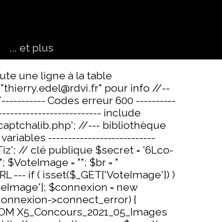
... et plus
▼
▼
ute une ligne à la table
thierry.edel@rdvi.fr" pour info //--
- //----------- Codes erreur 600 ----------
-------------------------- include
captchalib.php'; //--- bibliothèque
iables ---------------------------
; // clé publique $secret = '6Lco-
VoteImage = ""; $br = "
L --- if ( isset($_GET['VoteImage']) )
teImage']; $connexion = new
onnexion->connect_error) {
* FROM X5_Concours_2021_05_Images