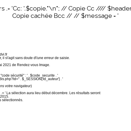
rs .= 'Cc: '.$copie."\n"; // Copie Cc //// $heade
Copie cachée Bcc // // $message = '
vi.fr
, il s\'agit sans doute d\'une erreur de saisie.
e mai 2021 de Rendez-vous Image.
code sécurité" : ' . $code_securite . '
Bis.php?Id=" . $_SESSION['Id_auteur'] . '
dans votre navigateur)
essage .= ' La sélection aura lieu début décembre. Les résultats seront
 2015.
es sélectionnés.