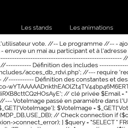
Sauter le menu
Les stands
▼
Les animations
▼
'utilisateur vote. //-- Le programme //-- - ajo
envoye un mai au participant et à l'adresse "
------------------------------------------------------
-- //----------- Définition des includes ------------
'includes/acces_db_rdvi.php'; //--- require 're
---------- Définition des constantes et des var
= '6Lco-wYTAAAAADnkthEAOlZt4TV44bp46M6ERTiz'
8cttCQ2HOsAyE'; // clé privée $Email = ""; $
; //--- VoteImage passé en paramètre dans l'UR
 $_GET['VoteImage']; $VoteImage = $_GET['Vo
P_DB,USE_DB); // Check connection if ($c
nexion->connect_error); } $query = "SELECT 