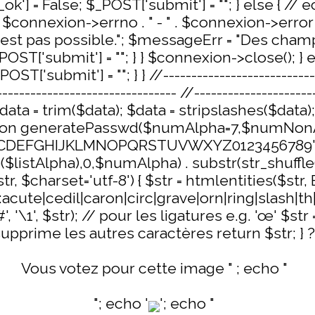
k'] = False; $_POST['submit'] = ""; } else { // ech
. $connexion->errno . " - " . $connexion->error 
e n'est pas possible."; $messageErr = "Des champ
_POST['submit'] = ""; } } $connexion->close(); 
T['submit'] = ""; } } //-----------------------------
----------------------------- //----------------------
$data = trim($data); $data = stripslashes($data
ction generatePasswd($numAlpha=7,$numNonAlp
DEFGHIJKLMNOPQRSTUVWXYZ0123456789'; $li
le($listAlpha),0,$numAlpha) . substr(str_shuf
, $charset='utf-8') { $str = htmlentities($st
cute|cedil|caron|circ|grave|orn|ring|slash|th|til
, '\1', $str); // pour les ligatures e.g. 'œ' $str =
upprime les autres caractères return $str; } 
Vous votez pour cette image " ; echo "
"; echo '
'; echo "