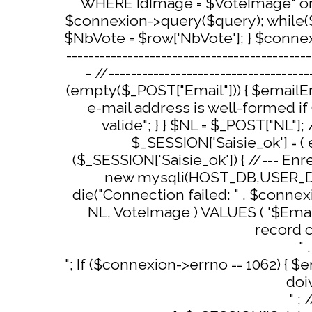
WHERE IdImage = $VoteImage" or die
$connexion->query($query); while($ro
$NbVote = $row['NbVote']; } $connexio
------------------------------------------
- //----------------------------------
(empty($_POST["Email"])) { $emailErr 
e-mail address is well-formed if
valide"; } } $NL = $_POST["NL"]; //-
$_SESSION['Saisie_ok'] = 
($_SESSION['Saisie_ok']) { //--- Enr
new mysqli(HOST_DB,USER_DB,
die("Connection failed: " . $conne
NL, VoteImage ) VALUES ( '$Email'
record cr
" 
"; If ($connexion->errno == 1062) { 
doi
" ;