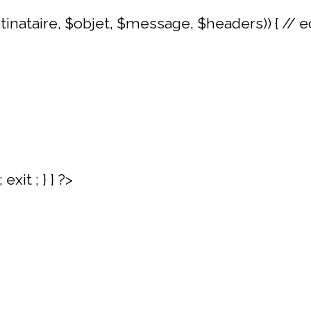
stinataire, $objet, $message, $headers)) { // e
exit ; } } ?>