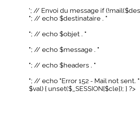
'; // Envoi du message if (!mail($de
"; // echo $destinataire . "
"; // echo $objet . "
"; // echo $message . "
"; // echo $headers . "
"; // echo "Error 152 - Mail not sent. "; 
$val) { unset($_SESSION[$cle]); } ?>