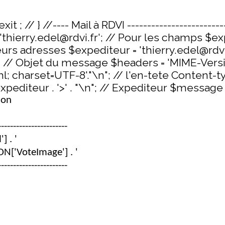
it ; // } //---- Mail à RDVI -------------------------
e = 'thierry.edel@rdvi.fr'; // Pour les champs $
eurs adresses $expediteur = 'thierry.edel@rdvi.f
 // Objet du message $headers = 'MIME-Version
l; charset=UTF-8'."\n"; // l'en-tete Content
pediteur . '>' . "\n"; // Expediteur $message =
ion
---------------------
] . '
ON['VoteImage'] . '
---------------------