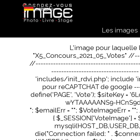
Aller au contenu
|
|
|
article(s)
0
0.00 €
Partenaires
Mon compte
C'est quoi RDV•I ?
Contact
...
...
Les images
L'image pour laquelle l
"X5_Concours_2021_05_Votes" //-- - 
//----------------------------------------
---------------------------------
'includes/init_rdvi.php'; include 
pour reCAPTCHAT de google --- //-
define('PAGE', 'Vote'); $siteKey 
wYTAAAAANS9-HCnS9diRXB
"; $emailErr = ""; $VoteImageErr = ""
{ $_SESSION['VoteImage'] =
mysqli(HOST_DB,USER_DB,MD
die("Connection failed: " . $con