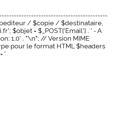
-------------------------------------------
expediteur / $copie / $destinataire,
r'; $objet = $_POST['Email'] . ' - A
: 1.0' . "\n"; // Version MIME
-type pour le format HTML $headers
 '