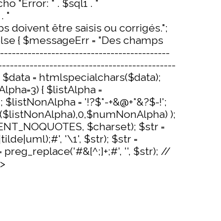
o "Error: " . $sql1 . "
. "
s doivent être saisis ou corrigés.";
} else { $messageErr = "Des champs
-----------------------------------------
--------------------------------------------
); $data = htmlspecialchars($data);
ha=3) { $listAlpha =
stNonAlpha = '!?$*-+&@+*&?$-!';
fle($listNonAlpha),0,$numNonAlpha) );
r, ENT_NOQUOTES, $charset); $str =
de|uml);#', '\1', $str); $str =
 preg_replace('#&[^;]+;#', '', $str); //
?>