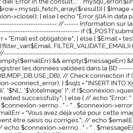
("Error in the consult..." . mysqli_error($lin
w = mysqli_fetch_array($result)) { $Image = $
n->close(); } else { echo "Error 50A in data pa
-------------------------- //------ Information sur la 
------------------------------------ if ($_POST['subm
= "Email est obligatoire"; } else { $Email = te
 (!filter_var($Email, FILTER_VALIDATE_EMAIL)) 
------------------------------------------------------
( empty($emailErr) && empty($messageErr) && 
egistrer les données validées dans la BD --------
MDP_DB,USE_DB); // Check connection if (
xion->connect_error); } $sql1 = "INSERT INTO
, '$NL', '$VoteImage' )"; if ($connexion->que
eated successfully"; } else { // echo "Error: " .
. $connexion->errno . " - " . $connexion->error 
$emailErr = "Vous avez déjà voté pour cette i
vent être saisis ou corrigés."; // echo $emailErr
 // echo $connexion->errno . " - " . $messageErr