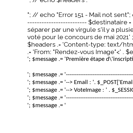
"; // echo "Error 151 - Mail not sent"; ex
------------------------- $destinatair
séparer par une virgule s'il y a plusi
voté pour le concours de mai 2021' ;
$headers .= 'Content-type: text/htm
.= 'From: "Rendez-vous Image"<' . $ex
'; $message .= 'Première étape d\'inscript
'; $message .= '---------------------------------------
'; $message .= '--> Email : '. $_POST['Email'
'; $message .= '--> VoteImage : ' . $_SESSI
'; $message .= '---------------------------------------
'; $message .= '