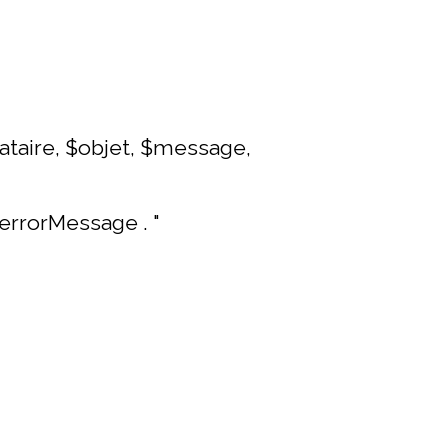
inataire, $objet, $message,
$errorMessage . "