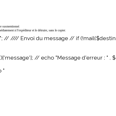
ire susmentionné.
édiatement à l\'expéditeur et le détruire, sans le copier.
""; // //// Envoi du message // if (!mail($dest
()['message']; // echo "Message d'erreur : " . 
o "