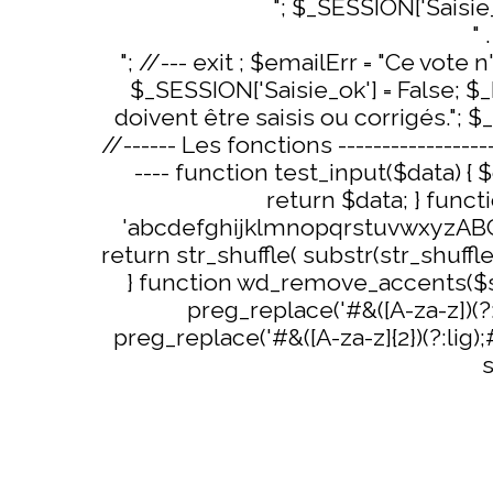
"; $_SESSION['Saisie_o
" 
"; //--- exit ; $emailErr = "Ce vot
$_SESSION['Saisie_ok'] = False; $
doivent être saisis ou corrigés."; $_POS
//------ Les fonctions --------------------
---- function test_input($data) { 
return $data; } fun
'abcdefghijklmnopqrstuvwxyzABC
return str_shuffle( substr(str_shuff
} function wd_remove_accents($str
preg_replace('#&([A-za-z])(?:a
preg_replace('#&([A-za-z]{2})(?:lig);#'
s