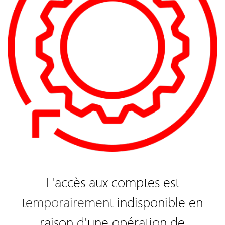
L'accès aux comptes est
t
e
mp
oraire
me
n
t
indisponible en
raison
d
'
une opération de