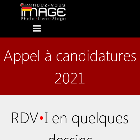
Aller au contenu
Sauter le menu
Appel à candidatures
2021
RDV
•
I en quelques
dessins