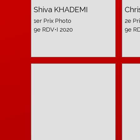
Shiva KHADEMI
Chri
1er Prix Photo
2e Pr
9e RDV•I 2020
9e RD