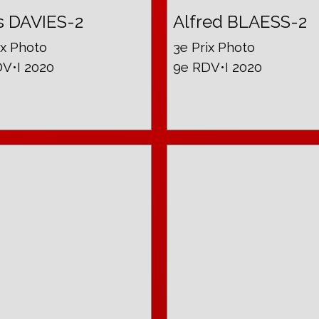
s DAVIES-2
Alfred BLAESS-2
ix Photo
3e Prix Photo
V•I 2020
9e RDV•I 2020