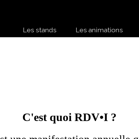
Sauter le menu
Les stands
▼
Les animations
▼
C'est quoi RDV•I ?
t une manifestation annuelle q